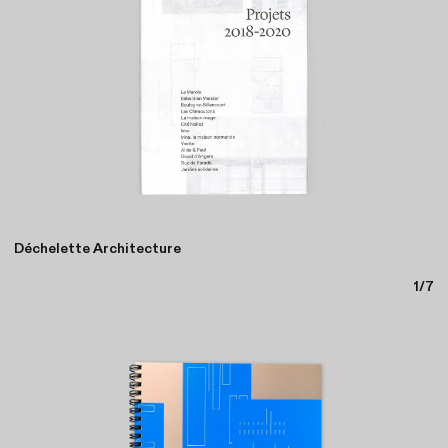
Harnes
, Francesca Loprieno
2/7