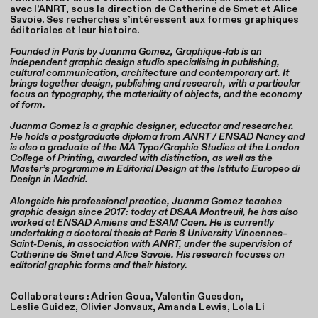
avec l’ANRT, sous la direction de Catherine de Smet et Alice
Savoie. Ses recherches s’intéressent aux formes graphiques
éditoriales et leur histoire.
Founded in Paris by Juanma Gomez, Graphique-lab is an
independent graphic design studio specialising in publishing,
cultural communication, architecture and contemporary art. It
brings together design, publishing and research, with a particular
focus on typography, the materiality of objects, and the economy
of form.
Juanma Gomez is a graphic designer, educator and researcher.
He holds a postgraduate diploma from ANRT / ENSAD Nancy and
is also a graduate of the MA Typo/Graphic Studies at the London
College of Printing, awarded with distinction, as well as the
Master’s programme in Editorial Design at the Istituto Europeo di
Design in Madrid.
Alongside his professional practice, Juanma Gomez teaches
graphic design since 2017: today at DSAA Montreuil, he has also
worked at ENSAD Amiens and ESAM Caen. He is currently
undertaking a doctoral thesis at Paris 8 University Vincennes–
Saint-Denis, in association with ANRT, under the supervision of
Catherine de Smet and Alice Savoie. His research focuses on
editorial graphic forms and their history.
Collaborateurs : Adrien Goua, Valentin Guesdon,
Leslie Guidez, Olivier Jonvaux, Amanda Lewis, Lola Li