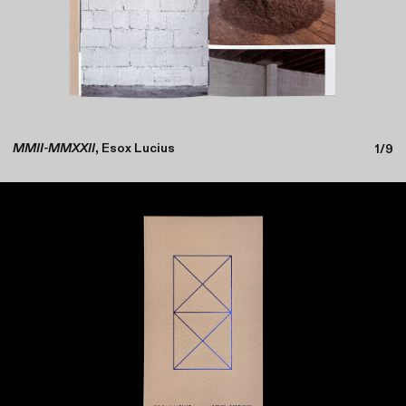
MMII-MMXXII
, Esox Lucius
1/9